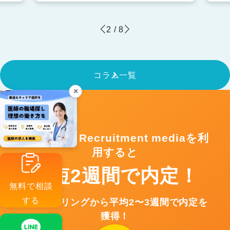
2
/
8
コラム一覧
×
Fullswing Recruitment mediaを利
用すると
最短2週間で内定！
無料で相談
する
カウンセリングから平均2〜3週間で内定を
獲得！