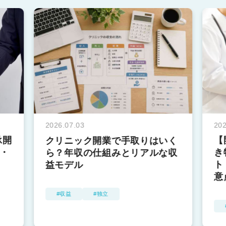
202
2026.07.03
承開
【
クリニック開業で手取りはいく
・
き
ら？年収の仕組みとリアルな収
ト
益モデル
意
収益
独立