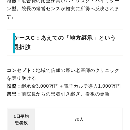
特徴：
広告費の比重が高いハイリスク・ハイリター
ン型。院長の経営センスが如実に所得へ反映されま
す。
ケースC：あえての「地方継承」という
選択肢
コンセプト：
地域で信頼の厚い老医師のクリニック
を譲り受ける
投資：
継承金3,000万円＋
電子カルテ
導入1,000万円
集患：
前院長からの患者引き継ぎ、看板の更新
1日平均
70人
患者数