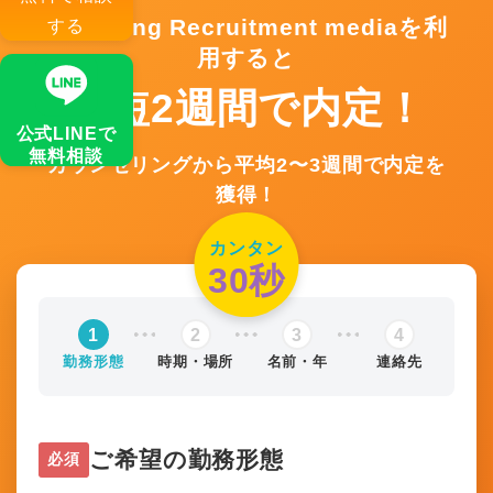
■個人情報の利用目的について
Fullswing Recruitment mediaを利
する
当社及びグループ会社は、当サイトにおいて
用すると
お客様からご提供いただく個人情報を下記の
最短2週間で内定！
目的で利用させていただきます。
公式LINEで
無料相談
（１）業務上のお問い合わせに対する回答、
カウンセリングから平均2〜3週間で内定を
獲得！
関連資料の送付等
（２）セミナーや展示会等のイベントやキャ
カンタン
ンペーン等の情報の提供
30秒
（３）商品・サービスのご提案・ご提供
1
2
3
4
（４）お客様との業務上の連絡・交渉
勤務形態
時期・場所
名前・年
連絡先
（５）当社の商品・サービスの提供等に関す
る事務手続き及び請求手続き
上記利用目的を変更する必要が生じた場合に
ご希望の勤務形態
必須
は、法令により許される場合を除き、その利