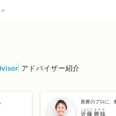
ィア
アドバイザー紹介
visor
。
医療のプロに、
こんどう
まさや
近藤
雅哉