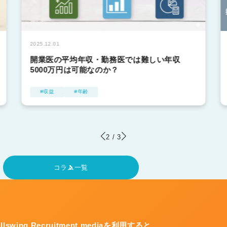
2025.12.01
開業医の平均年収・勤務医では難しい年収
5000万円は可能なのか？
収益
年齢
2
/
3
コラム一覧
ullswing Recruitment mediaを利用すると