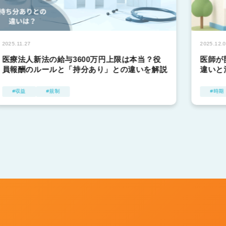
2025.11.27
2025.12.
医療法人新法の給与3600万円上限は本当？役
医師が
員報酬のルールと「持分あり」との違いを解説
違いと
収益
規制
時期