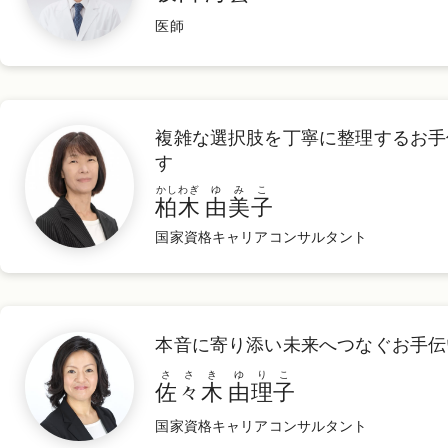
医師
複雑な選択肢を丁寧に整理するお⼿
す
かしわぎ
ゆみこ
柏⽊
由美⼦
国家資格キャリアコンサルタント
本⾳に寄り添い未来へつなぐお⼿伝
ささき
ゆりこ
佐々木
由理子
国家資格キャリアコンサルタント