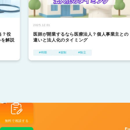
2025.12.01
当？役
医師が開業するなら医療法人？個人事業主との
いを解説
違いと法人化のタイミング
時期
規制
独立
無料で相談する
F