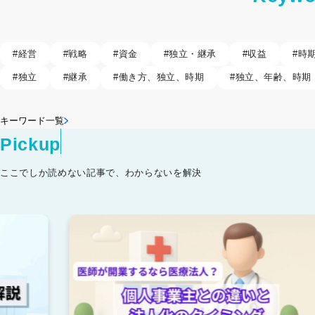
#
経営
#
戦略
#
資金
#
独立・継承
#
収益
#
時
#
独立
#
継承
#
働き方、独立、時期
#
独立、年齢、時期
キーワード一覧
Pickup
ここでしか読めない記事で、わからないを解決