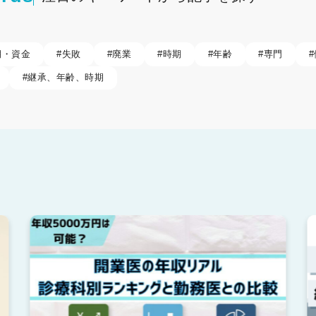
期・資金
#
失敗
#
廃業
#
時期
#
年齢
#
専門
#
#
継承、年齢、時期