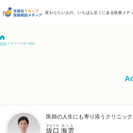
変わりたい人の、いちばん近くにある医療メデ
>
アドバイザー紹介
TOP
Ad
医師の人生にも寄り添うクリニック
さかぐち
みくも
坂口
海雲