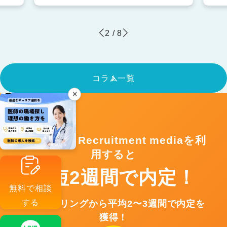
2
/
8
コラム一覧
×
Fullswing Recruitment mediaを利
用すると
最短2週間で内定！
無料で相談
する
カウンセリングから平均2〜3週間で内定を
獲得！