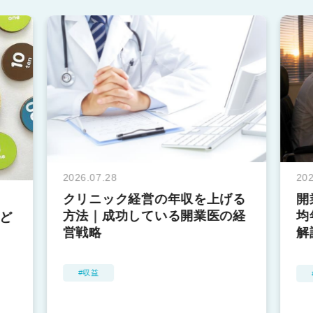
2026.07.28
202
クリニック経営の年収を上げる
開
方法｜成功している開業医の経
均
ど
営戦略
解
収益