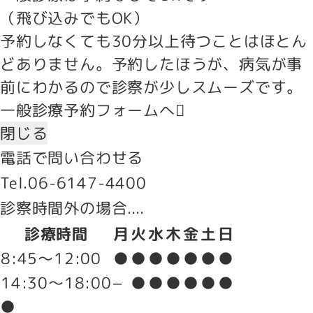
（飛び込みでもOK）
予約しなくても30分以上待つことはほとん
どありません。予約したほうが、病気が事
前にわかるので診察が少しスムーズです。
一般診療予約フォームへ
閉じる
電話で問い合わせる
Tel.06-6147-4400
診察時間外の場合....
診療時間
月
火
水
木
金
土
日
8:45～12:00
●
●
●
●
●
●
●
14:30～18:00
–
●
●
●
●
●
●
●