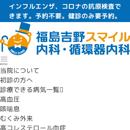
インフルエンザ、コロナの抗原検査で
きます。予約不要。健診のみ要予約。
MENU
当院について
初診の方へ
診療できる病気一覧
高血圧
咳喘息
むくみ外来
高コレステロール血症